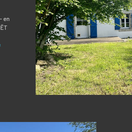
- en
OËT
e