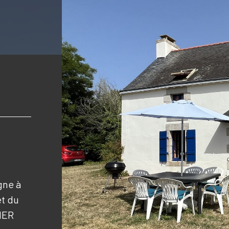
gne à
et du
MER