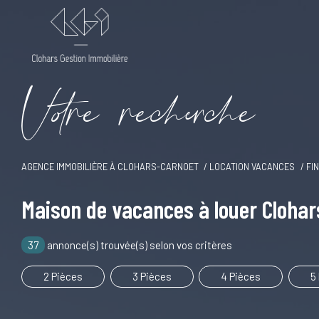
V
o
r
e
r
e
c
e
c
e
AGENCE IMMOBILIÈRE À CLOHARS-CARNOET
LOCATION VACANCES
FI
Maison de vacances à louer Cloha
37
annonce(s) trouvée(s) selon vos critères
2 Pièces
3 Pièces
4 Pièces
5