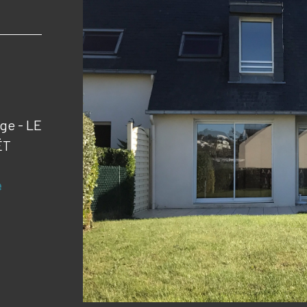
ge - LE
ËT
e