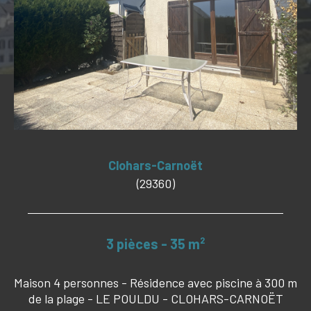
Budget
Budget
Surface
Surface
Pièces
Pièces
Référence
Clohars-Carnoët
(29360)
CRITÈRES SUPPLÉMENTAIRES
3 pièces - 35 m²
PISCINE
VUE MER
Maison 4 personnes - Résidence avec piscine à 300 m
de la plage - LE POULDU - CLOHARS-CARNOËT
RECHERCHER