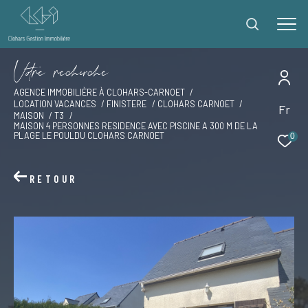
V
o
r
e
r
e
c
e
c
e
AGENCE IMMOBILIÈRE À CLOHARS-CARNOET
LOCATION VACANCES
FINISTERE
CLOHARS CARNOET
Fr
Effectuer une recherche
MAISON
T3
MAISON 4 PERSONNES RESIDENCE AVEC PISCINE A 300 M DE LA
et trouver le bien qui correspond à vos critères
PLAGE LE POULDU CLOHARS CARNOET
0
Type
RETOUR
d'offre
Offres locations vacances
Type
de
Type de bien
bien
Ville