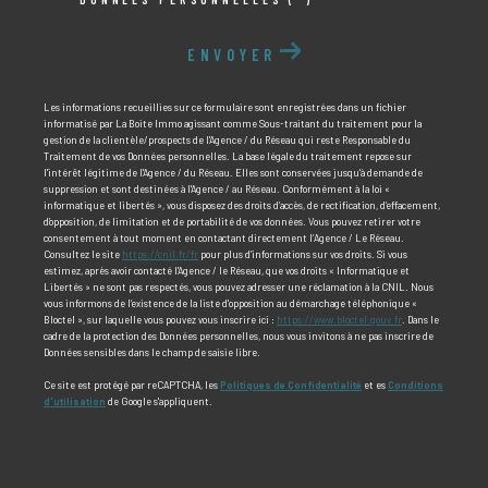
ENVOYER
Les informations recueillies sur ce formulaire sont enregistrées dans un fichier
informatisé par La Boite Immo agissant comme Sous-traitant du traitement pour la
gestion de la clientèle/prospects de l'Agence / du Réseau qui reste Responsable du
Traitement de vos Données personnelles. La base légale du traitement repose sur
l'intérêt légitime de l'Agence / du Réseau. Elles sont conservées jusqu'à demande de
suppression et sont destinées à l'Agence / au Réseau. Conformément à la loi «
informatique et libertés », vous disposez des droits d’accès, de rectification, d’effacement,
d’opposition, de limitation et de portabilité de vos données. Vous pouvez retirer votre
consentement à tout moment en contactant directement l’Agence / Le Réseau.
Consultez le site
https://cnil.fr/fr
pour plus d’informations sur vos droits. Si vous
estimez, après avoir contacté l'Agence / le Réseau, que vos droits « Informatique et
Libertés » ne sont pas respectés, vous pouvez adresser une réclamation à la CNIL. Nous
vous informons de l’existence de la liste d'opposition au démarchage téléphonique «
Bloctel », sur laquelle vous pouvez vous inscrire ici :
https://www.bloctel.gouv.fr
. Dans le
cadre de la protection des Données personnelles, nous vous invitons à ne pas inscrire de
Données sensibles dans le champ de saisie libre.
Ce site est protégé par reCAPTCHA, les
Politiques de Confidentialité
et es
Conditions
d'utilisation
de Google s'appliquent.