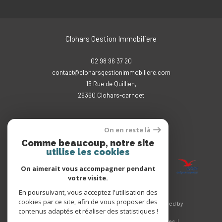
Clohars Gestion Immobiliere
02 98 96 37 20
contact@cloharsgestionimmobiliere.com
15 Rue de Quillien,
29360
clohars-carnoët
On en reste là
Comme beaucoup, notre site
Adhérents
utilise les cookies
On aimerait vous accompagner pendant
votre visite.
En poursuivant, vous acceptez l'utilisation des
cookies par ce site, afin de vous proposer des
© 2026 | Tous droits réservés | Traduction powered by
contenus adaptés et réaliser des statistiques !
Google |
Nos honoraires
Plan du site
Mentions légales