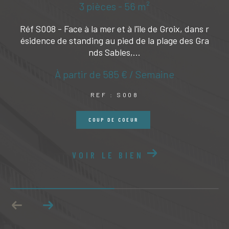
3 pièces - 56 m²
Réf S008 - Face à la mer et à l'île de Groix, dans r
ésidence de standing au pied de la plage des Gra
nds Sables,...
À partir de
585 € / Semaine
REF : S008
COUP DE COEUR
VOIR LE BIEN