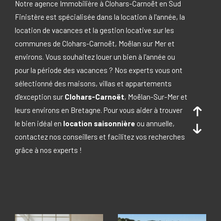
Notre agence Immobilière à Clohars-Carnoët en Sud
Budget
Budget
Finistère est spécialisée dans la location à l'année, la
location de vacances et la gestion locative sur les
Surface
communes de Clohars-Carnoët, Moëlan sur Mer et
Surface
environs. Vous souhaitez louer un bien à l'année ou
pour la période des vacances ? Nos experts vous ont
Pièces
sélectionné des maisons, villas et appartements
Pièces
d'exception sur
Clohars-Carnoët
, Moëlan-Sur-Mer et
Référence
leurs environs en Bretagne. Pour vous aider à trouver
le bien idéal en
location saisonnière
ou annuelle,
contactez nos conseillers et facilitez vos recherches
grâce à nos experts !
CRITÈRES SUPPLÉMENTAIRES
PISCINE
VUE MER
RECHERCHER