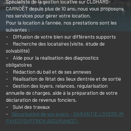
Spécialiste de la gestion locative sur CLOHARS-
Budget
CARNOËT depuis plus de 10 ans, nous vous proposons
Budget
nos services pour gérer votre location.
Pour la location à l’année, nos prestations sont les
Surface
suivantes :
Surface
- Diffusion de votre bien sur différents supports
- Recherche des locataires (visite, étude de
Pièces
Pièces
solvabilité)
- Aide pour la réalisation des diagnostics
obligatoires
Référence
- Rédaction du bail et de ses annexes
- Réalisation de l’état des lieux d’entrée et de sortie
- Gestion des loyers, relances, régularisation
CRITÈRES SUPPLÉMENTAIRES
annuelle de charges, aide à la préparation de votre
déclaration de revenus fonciers,
PISCINE
VUE MER
- Suivi des travaux
-
Sécurisation de vos loyers – GARANTIE LOYERS IM
PAYES (SUFFREN ASSURANCE) .
RECHERCHER