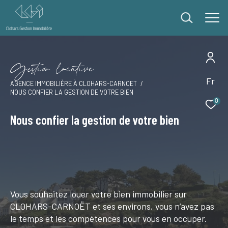
G
e
i
o
l
o
c
a
i
v
e
Fr
Effectuer une recherche
AGENCE IMMOBILIÈRE À CLOHARS-CARNOET
NOUS CONFIER LA GESTION DE VOTRE BIEN
et trouver le bien qui correspond à vos critères
0
Nous confier la gestion de votre bien
Type
d'offre
Type d'offre
Type
de
Type de bien
bien
Vous souhaitez louer votre bien immobilier sur
Ville
CLOHARS-CARNOËT et ses environs, vous n’avez pas
le temps et les compétences pour vous en occuper.