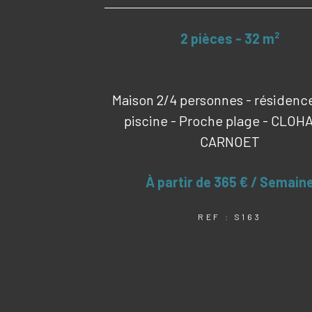
2 pièces - 32 m²
Maison 2/4 personnes - résidenc
piscine - Proche plage - CLOH
CARNOET
À partir de
365 € / Semain
REF : S163