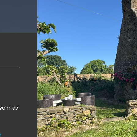
rsonnes
e