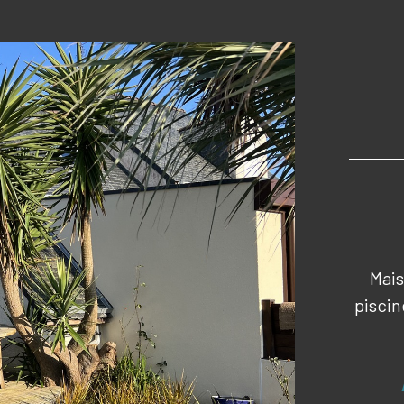
Mai
pisci