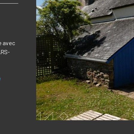
e avec
ARS-
e