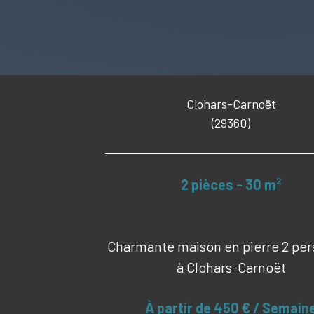
Clohars-Carnoët
(29360)
2 pièces - 30 m²
Charmante maison en pierre 2 pe
à Clohars-Carnoët
À partir de
450 € / Semain