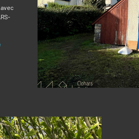
 avec
ARS-
e