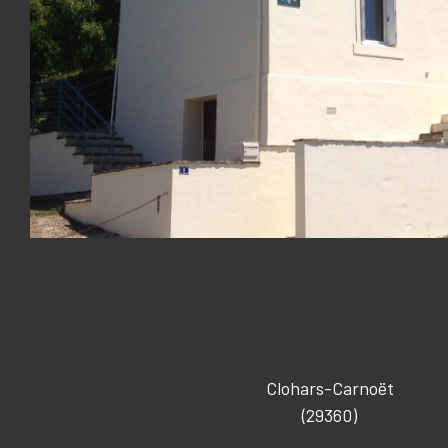
Clohars-Carnoët
(29360)