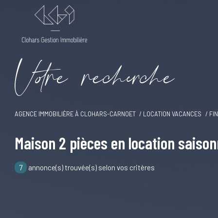
V
o
r
e
r
e
c
e
c
e
AGENCE IMMOBILIÈRE À CLOHARS-CARNOET
LOCATION VACANCES
FI
Maison 2 pièces en location saiso
7
annonce(s) trouvée(s) selon vos critères