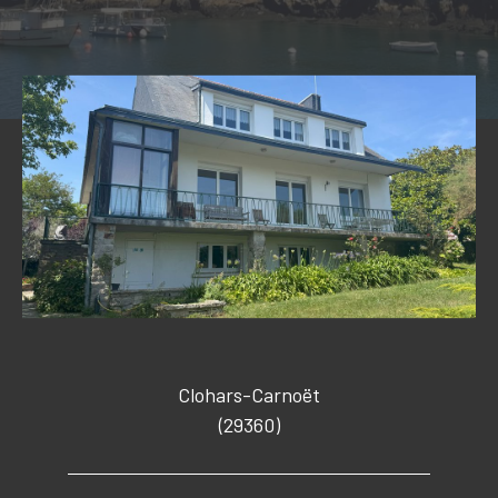
Budget
Budget
Surface
Surface
Pièces
Pièces
Référence
CRITÈRES SUPPLÉMENTAIRES
Clohars-Carnoët
PISCINE
VUE MER
(29360)
RECHERCHER