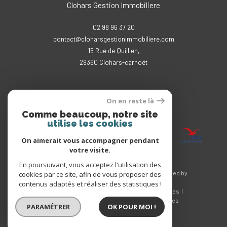
Clohars Gestion Immobiliere
02 98 96 37 20
contact@cloharsgestionimmobiliere.com
15 Rue de Quillien,
29360
clohars-carnoët
On en reste là
Adhérents
Comme beaucoup, notre site
utilise les cookies
On aimerait vous accompagner pendant
votre visite.
En poursuivant, vous acceptez l'utilisation des
© 2026 | Tous droits réservés | Traduction powered by
cookies par ce site, afin de vous proposer des
Google |
contenus adaptés et réaliser des statistiques !
Nos honoraires
Plan du site
Mentions légales
Admin
Nos liens
Politique RGPD
Cookies
PARAMÉTRER
OK POUR MOI !