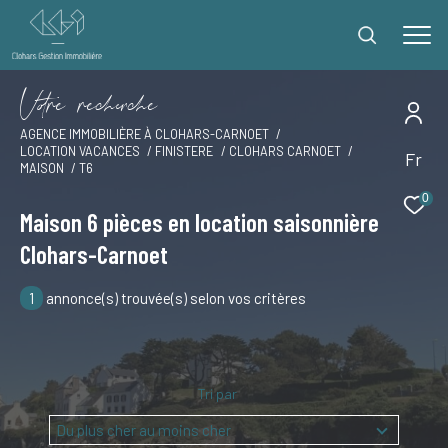
V
o
r
e
r
e
c
e
c
e
AGENCE IMMOBILIÈRE À CLOHARS-CARNOET
LOCATION VACANCES
FINISTERE
CLOHARS CARNOET
Fr
Effectuer une recherche
MAISON
T6
et trouver le bien qui correspond à vos critères
0
Maison 6 pièces en location saisonnière
Clohars-Carnoet
Type
d'offre
Offres locations vacances
1
annonce(s) trouvée(s) selon vos critères
Type
de
Type de bien
bien
Ville
Tri par
Du plus cher au moins cher