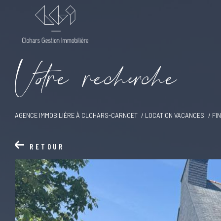
V
o
r
e
r
e
c
e
c
e
AGENCE IMMOBILIÈRE À CLOHARS-CARNOET
LOCATION VACANCES
FI
RETOUR