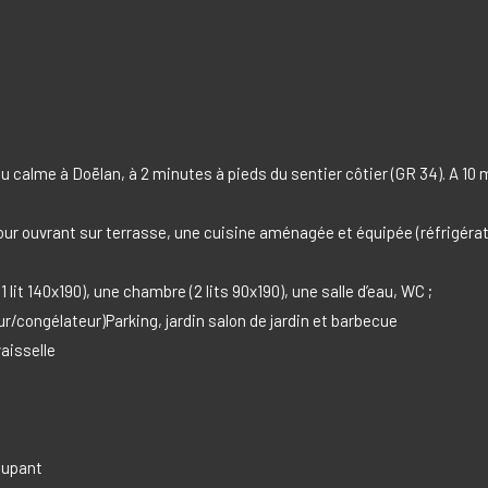
u calme à Doëlan, à 2 minutes à pieds du sentier côtier (GR 34). A 1
ur ouvrant sur terrasse, une cuisine aménagée et équipée (réfrigérate
1 lit 140x190), une chambre (2 lits 90x190), une salle d’eau, WC ;
ur/congélateur)Parking, jardin salon de jardin et barbecue
aisselle
ccupant