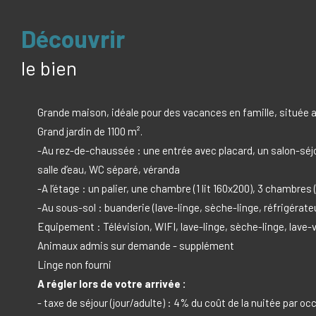
découvrir
le bien
Grande maison, idéale pour des vacances en famille, située a
Grand jardin de 1100 m².
-Au rez-de-chaussée : une entrée avec placard, un salon-séjo
salle d’eau, WC séparé, véranda
-A l’étage : un palier, une chambre (1 lit 160x200), 3 chambres (
-Au sous-sol : buanderie (lave-linge, sèche-linge, réfrigérate
Equipement : Télévision, WIFI, lave-linge, sèche-linge, lave-v
Animaux admis sur demande - supplément
Linge non fourni
A régler lors de votre arrivée :
- taxe de séjour (jour/adulte) : 4% du coût de la nuitée par o