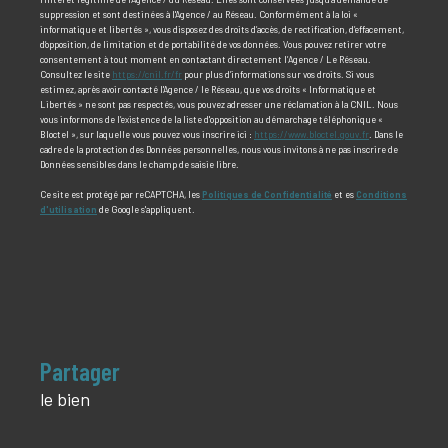
suppression et sont destinées à l'Agence / au Réseau. Conformément à la loi «
informatique et libertés », vous disposez des droits d’accès, de rectification, d’effacement,
d’opposition, de limitation et de portabilité de vos données. Vous pouvez retirer votre
consentement à tout moment en contactant directement l’Agence / Le Réseau.
Consultez le site
https://cnil.fr/fr
pour plus d’informations sur vos droits. Si vous
estimez, après avoir contacté l'Agence / le Réseau, que vos droits « Informatique et
Libertés » ne sont pas respectés, vous pouvez adresser une réclamation à la CNIL. Nous
vous informons de l’existence de la liste d'opposition au démarchage téléphonique «
Bloctel », sur laquelle vous pouvez vous inscrire ici :
https://www.bloctel.gouv.fr
. Dans le
cadre de la protection des Données personnelles, nous vous invitons à ne pas inscrire de
Données sensibles dans le champ de saisie libre.
Ce site est protégé par reCAPTCHA, les
Politiques de Confidentialité
et es
Conditions
d'utilisation
de Google s'appliquent.
partager
le bien