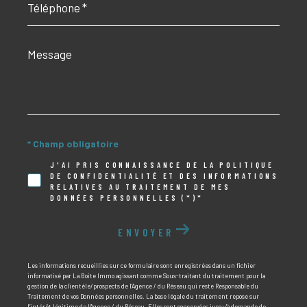
*
Message
*
* Champ obligatoire
J'AI PRIS CONNAISSANCE DE LA POLITIQUE
DE CONFIDENTIALITÉ ET DES INFORMATIONS
RELATIVES AU TRAITEMENT DE MES
DONNÉES PERSONNELLES (*)*
ENVOYER
Les informations recueillies sur ce formulaire sont enregistrées dans un fichier
informatisé par La Boite Immo agissant comme Sous-traitant du traitement pour la
gestion de la clientèle/prospects de l'Agence / du Réseau qui reste Responsable du
Traitement de vos Données personnelles. La base légale du traitement repose sur
l'intérêt légitime de l'Agence / du Réseau. Elles sont conservées jusqu'à demande de