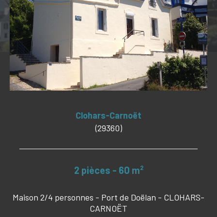
Budget
Budget
Surface
Surface
Pièces
Pièces
Référence
Clohars-Carnoët
(29360)
CRITÈRES SUPPLÉMENTAIRES
2 pièces - 60 m²
PISCINE
VUE MER
Maison 2/4 personnes - Port de Doëlan - CLOHARS-
CARNOËT
RECHERCHER