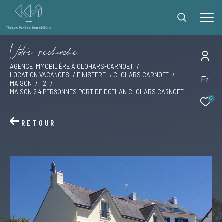
V
o
r
e
r
e
c
e
c
e
AGENCE IMMOBILIÈRE À CLOHARS-CARNOET
LOCATION VACANCES
FINISTERE
CLOHARS CARNOET
Fr
Effectuer une recherche
MAISON
T2
MAISON 2 4 PERSONNES PORT DE DOELAN CLOHARS CARNOET
et trouver le bien qui correspond à vos critères
0
RETOUR
Type
d'offre
Offres locations vacances
Type
de
Type de bien
bien
Ville