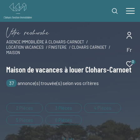
V
o
r
e
r
e
c
e
c
e
AGENCE IMMOBILIÈRE À CLOHARS-CARNOET
LOCATION VACANCES
FINISTERE
CLOHARS CARNOET
Fr
Effectuer une recherche
MAISON
et trouver le bien qui correspond à vos critères
0
Maison de vacances à louer Clohars-Carnoet
Type
37
annonce(s) trouvée(s) selon vos critères
d'offre
Offres locations vacances
Type
de
Type de bien
2 Pièces
3 Pièces
4 Pièces
bien
5 Pièces
6 Pièces
Ville
Tri par