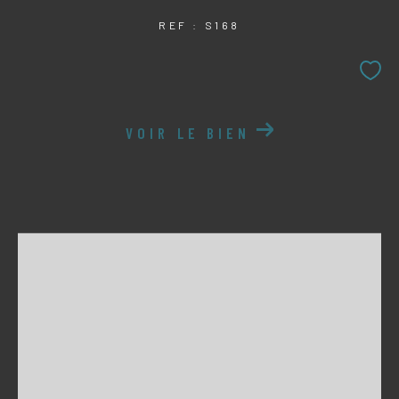
REF : S168
VOIR LE BIEN