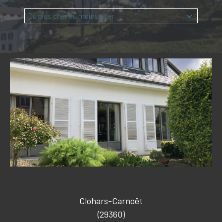
Budget
Budget
Du plus cher au moins cher
Surface
Surface
Pièces
Pièces
Référence
CRITÈRES SUPPLÉMENTAIRES
PISCINE
VUE MER
Clohars-Carnoët
(29360)
RECHERCHER