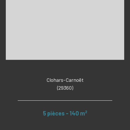
Clohars-Carnoët
(29360)
5 pièces - 140 m²