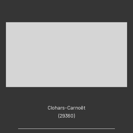
Clohars-Carnoët
(29360)