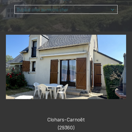
Budget
Budget
Du plus cher au moins cher
Surface
Surface
Pièces
Pièces
Référence
CRITÈRES SUPPLÉMENTAIRES
PISCINE
VUE MER
Clohars-Carnoët
(29360)
RECHERCHER