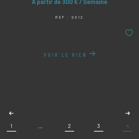
À partir de
300 € / Semaine
REF : S012
VOIR LE BIEN
1
2
3
4
...