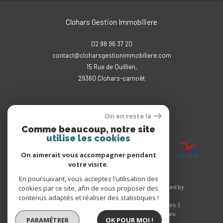
Clohars Gestion Immobiliere
02 98 96 37 20
contact@cloharsgestionimmobiliere.com
15 Rue de Quillien,
29360
clohars-carnoët
On en reste là
Adhérents
Comme beaucoup, notre site
utilise les cookies
On aimerait vous accompagner pendant
votre visite.
En poursuivant, vous acceptez l'utilisation des
© 2026 | Tous droits réservés | Traduction powered by
cookies par ce site, afin de vous proposer des
Google |
contenus adaptés et réaliser des statistiques !
Nos honoraires
Plan du site
Mentions légales
Admin
Nos liens
Politique RGPD
Cookies
PARAMÉTRER
OK POUR MOI !