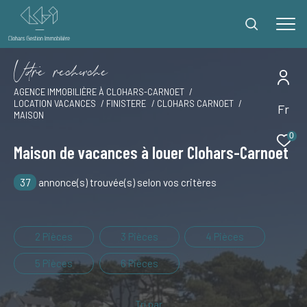
V
o
r
e
r
e
c
e
c
e
AGENCE IMMOBILIÈRE À CLOHARS-CARNOET
LOCATION VACANCES
FINISTERE
CLOHARS CARNOET
Fr
Effectuer une recherche
MAISON
et trouver le bien qui correspond à vos critères
0
Maison de vacances à louer Clohars-Carnoet
Type
37
annonce(s) trouvée(s) selon vos critères
d'offre
Offres locations vacances
Type
de
Type de bien
2 Pièces
3 Pièces
4 Pièces
bien
5 Pièces
6 Pièces
Ville
Tri par