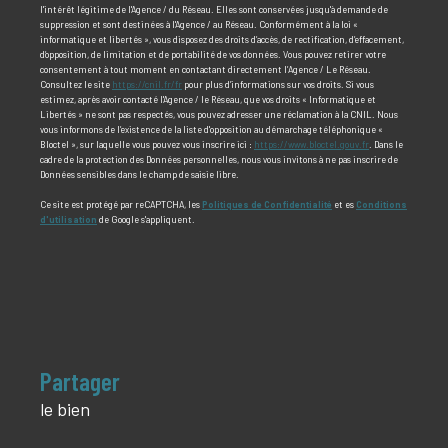
l'intérêt légitime de l'Agence / du Réseau. Elles sont conservées jusqu'à demande de
suppression et sont destinées à l'Agence / au Réseau. Conformément à la loi «
informatique et libertés », vous disposez des droits d’accès, de rectification, d’effacement,
d’opposition, de limitation et de portabilité de vos données. Vous pouvez retirer votre
consentement à tout moment en contactant directement l’Agence / Le Réseau.
Consultez le site
https://cnil.fr/fr
pour plus d’informations sur vos droits. Si vous
estimez, après avoir contacté l'Agence / le Réseau, que vos droits « Informatique et
Libertés » ne sont pas respectés, vous pouvez adresser une réclamation à la CNIL. Nous
vous informons de l’existence de la liste d'opposition au démarchage téléphonique «
Bloctel », sur laquelle vous pouvez vous inscrire ici :
https://www.bloctel.gouv.fr
. Dans le
cadre de la protection des Données personnelles, nous vous invitons à ne pas inscrire de
Données sensibles dans le champ de saisie libre.
Ce site est protégé par reCAPTCHA, les
Politiques de Confidentialité
et es
Conditions
d'utilisation
de Google s'appliquent.
partager
le bien