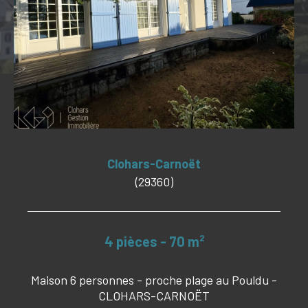
Budget
Budget
Surface
Surface
Pièces
Pièces
Référence
Clohars-Carnoët
(29360)
CRITÈRES SUPPLÉMENTAIRES
4 pièces - 70 m²
PISCINE
VUE MER
Maison 6 personnes - proche plage au Pouldu -
CLOHARS-CARNOËT
RECHERCHER