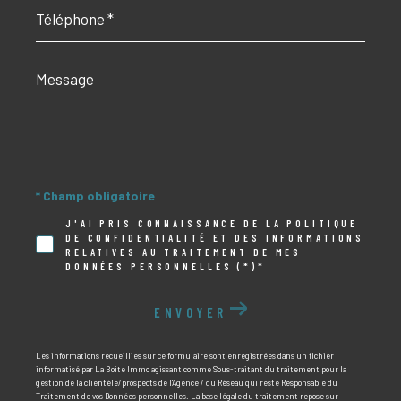
Téléphone
*
Message
*
* Champ obligatoire
J'AI PRIS CONNAISSANCE DE LA POLITIQUE
DE CONFIDENTIALITÉ ET DES INFORMATIONS
RELATIVES AU TRAITEMENT DE MES
DONNÉES PERSONNELLES (*)*
ENVOYER
Les informations recueillies sur ce formulaire sont enregistrées dans un fichier
informatisé par La Boite Immo agissant comme Sous-traitant du traitement pour la
gestion de la clientèle/prospects de l'Agence / du Réseau qui reste Responsable du
Traitement de vos Données personnelles. La base légale du traitement repose sur