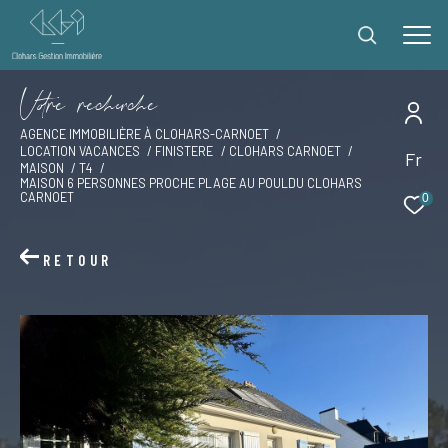
V
o
r
e
r
e
c
e
c
e
AGENCE IMMOBILIÈRE À CLOHARS-CARNOET
LOCATION VACANCES
FINISTERE
CLOHARS CARNOET
Fr
Effectuer une recherche
MAISON
T4
MAISON 6 PERSONNES PROCHE PLAGE AU POULDU CLOHARS
et trouver le bien qui correspond à vos critères
CARNOET
0
Type
RETOUR
d'offre
Offres locations vacances
Type
de
Type de bien
bien
Ville