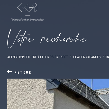
V
o
r
e
r
e
c
e
c
e
AGENCE IMMOBILIÈRE À CLOHARS-CARNOET
LOCATION VACANCES
FI
RETOUR