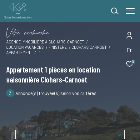
V
o
r
e
r
e
c
e
c
e
AGENCE IMMOBILIÈRE À CLOHARS-CARNOET
LOCATION VACANCES
FINISTERE
CLOHARS CARNOET
Fr
Effectuer une recherche
APPARTEMENT
T1
et trouver le bien qui correspond à vos critères
0
Appartement 1 pièces en location
saisonnière Clohars-Carnoet
Type
d'offre
Offres locations vacances
3
annonce(s) trouvée(s) selon vos critères
Type
de
Type de bien
bien
Ville
Tri par
Du plus cher au moins cher