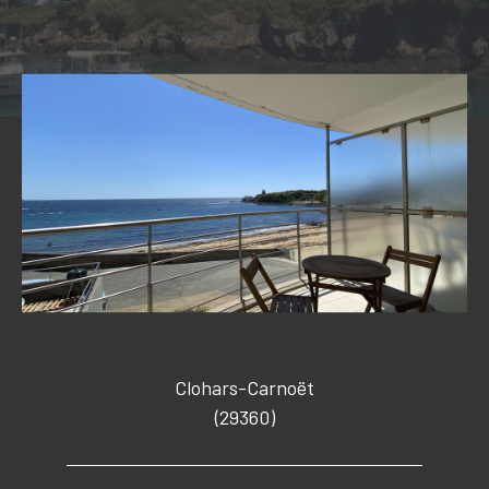
Budget
Budget
Surface
Surface
Pièces
Pièces
Référence
CRITÈRES SUPPLÉMENTAIRES
Clohars-Carnoët
PISCINE
VUE MER
(29360)
RECHERCHER