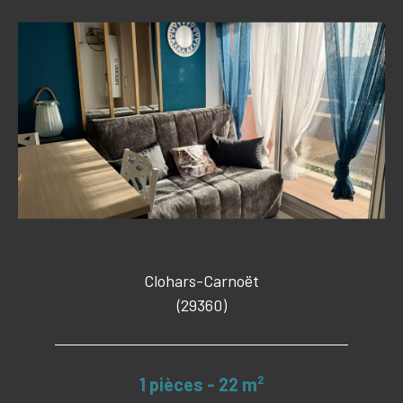
Clohars-Carnoët
(29360)
1 pièces - 22 m²