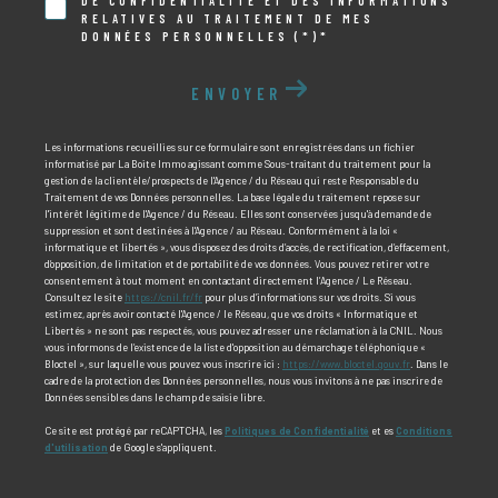
DE CONFIDENTIALITÉ ET DES INFORMATIONS
RELATIVES AU TRAITEMENT DE MES
DONNÉES PERSONNELLES (*)*
ENVOYER
Les informations recueillies sur ce formulaire sont enregistrées dans un fichier
informatisé par La Boite Immo agissant comme Sous-traitant du traitement pour la
gestion de la clientèle/prospects de l'Agence / du Réseau qui reste Responsable du
Traitement de vos Données personnelles. La base légale du traitement repose sur
l'intérêt légitime de l'Agence / du Réseau. Elles sont conservées jusqu'à demande de
suppression et sont destinées à l'Agence / au Réseau. Conformément à la loi «
informatique et libertés », vous disposez des droits d’accès, de rectification, d’effacement,
d’opposition, de limitation et de portabilité de vos données. Vous pouvez retirer votre
consentement à tout moment en contactant directement l’Agence / Le Réseau.
Consultez le site
https://cnil.fr/fr
pour plus d’informations sur vos droits. Si vous
estimez, après avoir contacté l'Agence / le Réseau, que vos droits « Informatique et
Libertés » ne sont pas respectés, vous pouvez adresser une réclamation à la CNIL. Nous
vous informons de l’existence de la liste d'opposition au démarchage téléphonique «
Bloctel », sur laquelle vous pouvez vous inscrire ici :
https://www.bloctel.gouv.fr
. Dans le
cadre de la protection des Données personnelles, nous vous invitons à ne pas inscrire de
Données sensibles dans le champ de saisie libre.
Ce site est protégé par reCAPTCHA, les
Politiques de Confidentialité
et es
Conditions
d'utilisation
de Google s'appliquent.