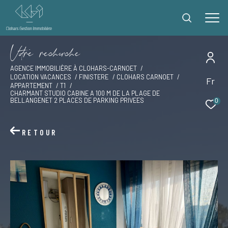
V
o
r
e
r
e
c
e
c
e
AGENCE IMMOBILIÈRE À CLOHARS-CARNOET
LOCATION VACANCES
FINISTERE
CLOHARS CARNOET
Fr
Effectuer une recherche
APPARTEMENT
T1
CHARMANT STUDIO CABINE A 100 M DE LA PLAGE DE
et trouver le bien qui correspond à vos critères
BELLANGENET 2 PLACES DE PARKING PRIVEES
0
Type
RETOUR
d'offre
Offres locations vacances
Type
de
Type de bien
bien
Ville