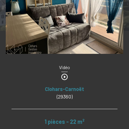
Budget
Budget
Surface
Surface
Pièces
Pièces
Référence
Vidéo
Clohars-Carnoët
CRITÈRES SUPPLÉMENTAIRES
(29360)
PISCINE
VUE MER
1 pièces - 22 m²
RECHERCHER