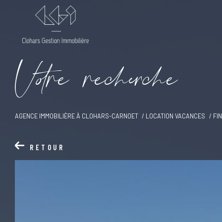
V
o
r
e
r
e
c
e
c
e
AGENCE IMMOBILIÈRE À CLOHARS-CARNOET
LOCATION VACANCES
FI
RETOUR