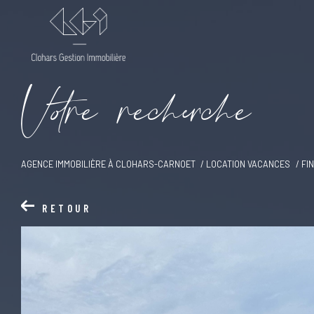
V
o
r
e
r
e
c
e
c
e
AGENCE IMMOBILIÈRE À CLOHARS-CARNOET
LOCATION VACANCES
FI
RETOUR