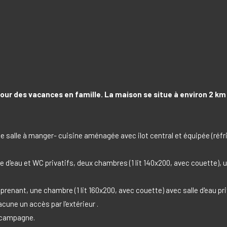
ur des vacances en famille. La maison se situe à environ 2 km 
e salle à manger- cuisine aménagée avec ilot central et équipée (réfr
lle d'eau et WC privatifs, deux chambres (1 lit 140x200, avec couette),
nant, une chambre (1 lit 160x200, avec couette) avec salle d'eau priva
ne un accès par l'extérieur .
a campagne.