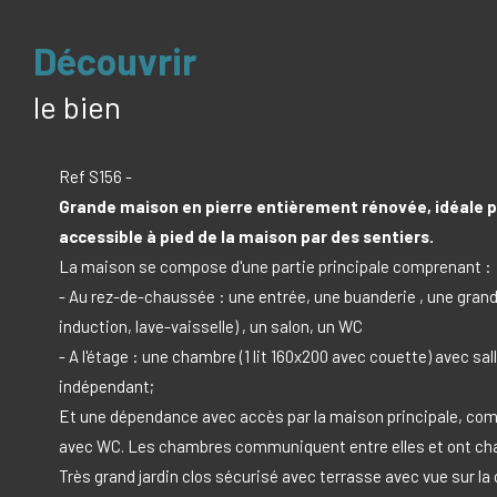
découvrir
le bien
Ref S156 -
Grande maison en pierre entièrement rénovée, idéale po
accessible à pied de la maison par des sentiers.
La maison se compose d'une partie principale comprenant :
- Au rez-de-chaussée : une entrée, une buanderie , une grand
induction, lave-vaisselle) , un salon, un WC
- A l'étage : une chambre (1 lit 160x200 avec couette) avec sa
indépendant;
Et une dépendance avec accès par la maison principale, compre
avec WC. Les chambres communiquent entre elles et ont chacu
Très grand jardin clos sécurisé avec terrasse avec vue sur l