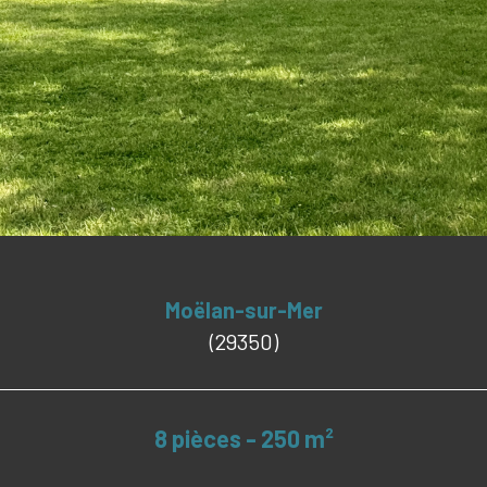
Moëlan-sur-Mer
(29350)
8 pièces - 250 m²