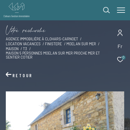
V
o
r
e
r
e
c
e
c
e
AGENCE IMMOBILIÈRE À CLOHARS-CARNOET
LOCATION VACANCES
FINISTERE
MOELAN SUR MER
Fr
Effectuer une recherche
MAISON
T3
MAISON 5 PERSONNES MOELAN SUR MER PROCHE MER ET
et trouver le bien qui correspond à vos critères
SENTIER COTIER
0
Type
RETOUR
d'offre
Offres locations vacances
Type
de
Type de bien
bien
Ville