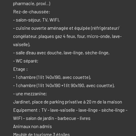
pharmacie, proxi...)
Rez-de-chaussée:
- salon-séjour, TV, WIFI,
- cuisine ouverte aménagée et équipée (réfrigérateur/
congélateur, plaques gaz 4 feux, four, micro-onde, lave-
vaiselle),
- salle d'eau avec douche, lave-linge, sèche-linge,
- WC séparé;
Etage :
- 1 chambre (1 lit 140x190, avec couette),
- 1 chambre (1 lit 140x190 +1 lit 90x190, avec couette),
- une mezzanine;
Jardinet, place de parking privative à 20 m de la maison
Equipement : TV - lave-vaiselle - lave-linge - sèche-linge -
WIFI - salon de jardin - barbecue - livres
Animaux non admis
Meublé de tourisme 3 étoiles