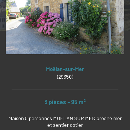
Budget
Budget
Surface
Surface
Pièces
Pièces
Référence
Moëlan-sur-Mer
(29350)
CRITÈRES SUPPLÉMENTAIRES
3 pièces - 95 m²
PISCINE
VUE MER
Maison 5 personnes MOELAN SUR MER proche mer
et sentier cotier
RECHERCHER