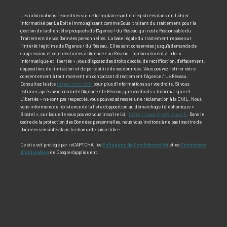
Les informations recueillies sur ce formulaire sont enregistrées dans un fichier
informatisé par La Boite Immo agissant comme Sous-traitant du traitement pour la
gestion de la clientèle/prospects de l'Agence / du Réseau qui reste Responsable du
Traitement de vos Données personnelles. La base légale du traitement repose sur
l'intérêt légitime de l'Agence / du Réseau. Elles sont conservées jusqu'à demande de
suppression et sont destinées à l'Agence / au Réseau. Conformément à la loi «
informatique et libertés », vous disposez des droits d’accès, de rectification, d’effacement,
d’opposition, de limitation et de portabilité de vos données. Vous pouvez retirer votre
consentement à tout moment en contactant directement l’Agence / Le Réseau.
Consultez le site
https://cnil.fr/fr
pour plus d’informations sur vos droits. Si vous
estimez, après avoir contacté l'Agence / le Réseau, que vos droits « Informatique et
Libertés » ne sont pas respectés, vous pouvez adresser une réclamation à la CNIL. Nous
vous informons de l’existence de la liste d'opposition au démarchage téléphonique «
Bloctel », sur laquelle vous pouvez vous inscrire ici :
https://www.bloctel.gouv.fr
. Dans le
cadre de la protection des Données personnelles, nous vous invitons à ne pas inscrire de
Données sensibles dans le champ de saisie libre.
Ce site est protégé par reCAPTCHA, les
Politiques de Confidentialité
et es
Conditions
d'utilisation
de Google s'appliquent.