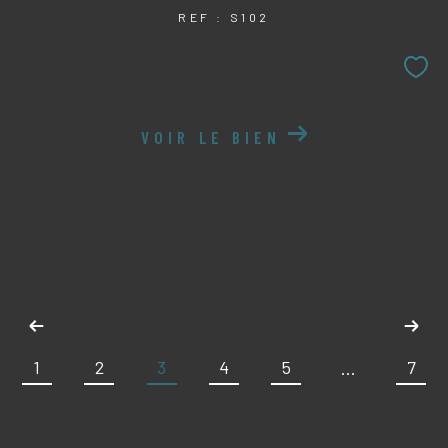
REF : S102
VOIR LE BIEN
1
2
3
4
5
7
...