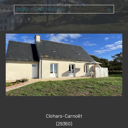
Budget
Budget
Du plus cher au moins cher
Surface
Surface
Pièces
Pièces
Référence
CRITÈRES SUPPLÉMENTAIRES
PISCINE
VUE MER
Clohars-Carnoët
(29360)
RECHERCHER