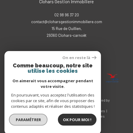
Clohars Gestion Immobiliere
02 98 96 37 20
contact@cloharsgestionimmobiliere.com
15 Rue de Quillien,
29360
clohars-carnoët
On en reste là
Adhérents
Comme beaucoup, notre site
utilise les cookies
On aimerait vous accompagner pendant
votre visite.
En poursuivant, vous acceptez l'utilisation des
© 2026 | Tous droits réservés | Traduction powered by
cookies par ce site, afin de vous proposer des
Google |
contenus adaptés et réaliser des statistiques !
Nos honoraires
Plan du site
Mentions légales
Admin
Nos liens
Politique RGPD
Cookies
PARAMÉTRER
OK POUR MOI !