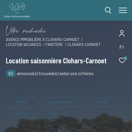
V
o
r
e
r
e
c
e
c
e
AGENCE IMMOBILIÈRE À CLOHARS-CARNOET
LOCATION VACANCES
FINISTERE
CLOHARS CARNOET
Fr
Effectuer une recherche
et trouver le bien qui correspond à vos critères
Location saisonnière Clohars-Carnoet
0
62
annonce(s) trouvée(s) selon vos critères
Type
d'offre
Offres locations vacances
Type
de
Type de bien
Studio
Appartement
Maison
bien
Duplex
Villa
Ville
Tri par