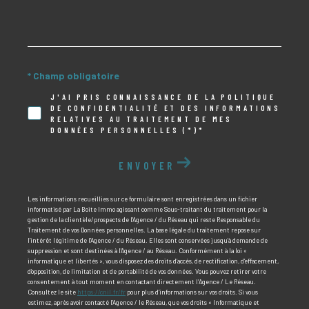
* Champ obligatoire
J'AI PRIS CONNAISSANCE DE LA POLITIQUE
DE CONFIDENTIALITÉ ET DES INFORMATIONS
RELATIVES AU TRAITEMENT DE MES
DONNÉES PERSONNELLES (*)*
ENVOYER
Les informations recueillies sur ce formulaire sont enregistrées dans un fichier
informatisé par La Boite Immo agissant comme Sous-traitant du traitement pour la
gestion de la clientèle/prospects de l'Agence / du Réseau qui reste Responsable du
Traitement de vos Données personnelles. La base légale du traitement repose sur
l'intérêt légitime de l'Agence / du Réseau. Elles sont conservées jusqu'à demande de
suppression et sont destinées à l'Agence / au Réseau. Conformément à la loi «
informatique et libertés », vous disposez des droits d’accès, de rectification, d’effacement,
d’opposition, de limitation et de portabilité de vos données. Vous pouvez retirer votre
consentement à tout moment en contactant directement l’Agence / Le Réseau.
Consultez le site
https://cnil.fr/fr
pour plus d’informations sur vos droits. Si vous
estimez, après avoir contacté l'Agence / le Réseau, que vos droits « Informatique et