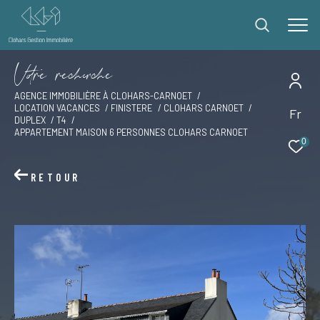
V
o
r
e
r
e
c
e
c
e
AGENCE IMMOBILIÈRE À CLOHARS-CARNOET
LOCATION VACANCES
FINISTERE
CLOHARS CARNOET
Fr
Effectuer une recherche
DUPLEX
T4
APPARTEMENT MAISON 6 PERSONNES CLOHARS CARNOET
et trouver le bien qui correspond à vos critères
0
RETOUR
Type
d'offre
Offres locations vacances
Type
de
Type de bien
bien
Ville