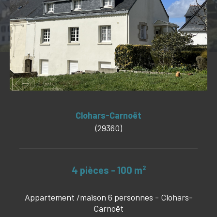
Budget
Budget
Surface
Surface
Pièces
Pièces
Référence
Clohars-Carnoët
(29360)
CRITÈRES SUPPLÉMENTAIRES
4 pièces - 100 m²
PISCINE
VUE MER
Appartement /maison 6 personnes - Clohars-
Carnoët
RECHERCHER