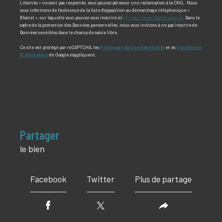
Libertés » ne sont pas respectés, vous pouvez adresser une réclamation à la CNIL. Nous
vous informons de l’existence de la liste d'opposition au démarchage téléphonique «
Bloctel », sur laquelle vous pouvez vous inscrire ici :
https://www.bloctel.gouv.fr
. Dans le
cadre de la protection des Données personnelles, nous vous invitons à ne pas inscrire de
Données sensibles dans le champ de saisie libre.
Ce site est protégé par reCAPTCHA, les
Politiques de Confidentialité
et es
Conditions
d'utilisation
de Google s'appliquent.
partager
le bien
Facebook
Twitter
Plus de partage