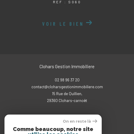
REF : S060
VOIR LE BIEN
Clohars Gestion Immobiliere
02 98 96 37 20
contact@cloharsgestionimmobiliere.com
15 Rue de Quillien,
29360
clohars-carnoët
On en reste là
Comme beaucoup, notre site
Adhérents